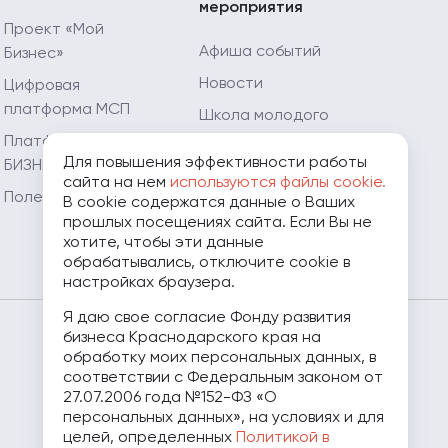
мероприятия
Проект «Мой
Афиша событий
Бизнес»
Новости
Цифровая
платформа МСП
Школа молодого
предпринимателя
Платформа «ЗA
Для повышения эффективности работы
БИЗНЕС.РФ»
Мой Огород - Мой
сайта на нем
используются файлы cookie.
Бизнес
Полезные ресурсы
В cookie содержатся данные о Ваших
прошлых посещениях сайта. Если Вы не
Мамапредприниматель.рф
хотите, чтобы эти данные
обрабатывались, отключите cookie в
настройках браузера.
Я даю свое согласие Фонду развития
бизнеса Краснодарского края на
8 (800) 707-07-11
обработку моих персональных данных, в
соответствии с Федеральным законом от
27.07.2006 года №152-ФЗ «О
персональных данных», на условиях и для
целей, определенных
Политикой в