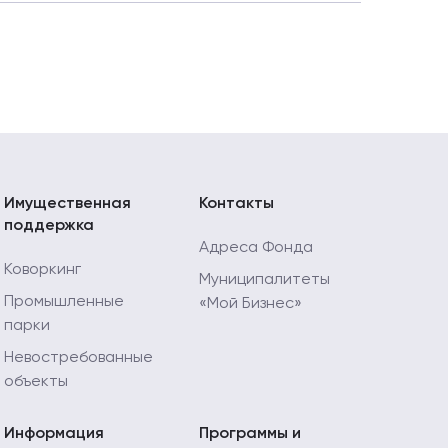
ду
ду
ду
ду
у
Имущественная
Контакты
поддержка
ду
Адреса Фонда
Коворкинг
Муниципалитеты
у
Промышленные
«Мой Бизнес»
парки
Невостребованные
объекты
Информация
Программы и