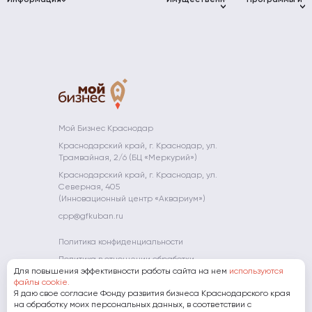
Информация
бизнеса
микрофинансирования
Имущественная
Программы и
бизнеса
Муниципалитет
поддержка
мероприятия
Краснодарского
Краснодарского
Консультации
«Мой Бизнес»
Проект «Мой
края
края
Коворкинг
Афиша
Инжиниринговый
Бизнес»
Фонд
событий
Документы
центр
Промышленные
Цифровая
развития
парки
Новости
Партнёры
Центр
платформа
промышленности
прототипирования
МСП
Невостребованные
Школа
Компаниям-
Краснодарского
объекты
молодого
партнерам
Преференции
Платформа
края
предпринимате
для
«ЗA
АО «МСП
участников
БИЗНЕС.РФ»
Мой Огород -
Банк»
конкурса
Мой Бизнес
Полезные
Мой Бизнес Краснодар
Гарантийная
"Сделано на
ресурсы
Мамапредприн
Краснодарский край, г. Краснодар, ул.
поддержка
Кубани"
Трамвайная, 2/6 (БЦ «Меркурий»)
Субсидии
Экспорт
Краснодарский край, г. Краснодар, ул.
Фонд
Северная, 405
развития
(Инновационный центр «Аквариум»)
инноваций
cpp@gfkuban.ru
Краснодарского
края
Политика конфиденциальности
Политика в отношении обработки
Для повышения эффективности работы сайта на нем
персональных данных
используются
файлы cookie.
Я даю свое согласие Фонду развития бизнеса Краснодарского края
8 (800) 707-07-11
на обработку моих персональных данных, в соответствии с