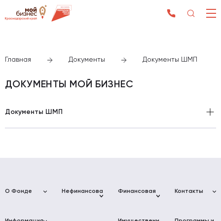
Главная
Документы
Документы ШМП
ДОКУМЕНТЫ МОЙ БИЗНЕС
Документы ШМП
Порядок организации и проведения проекта «Школа
молодого предпринимателя. Бизнес молодых» в 2025
году
О Фонде
Нефинансовая
Финансовая
Контакты
поддержка
поддержка
Фонд
Адреса
Услуги для
Фонд
развития
Фонда