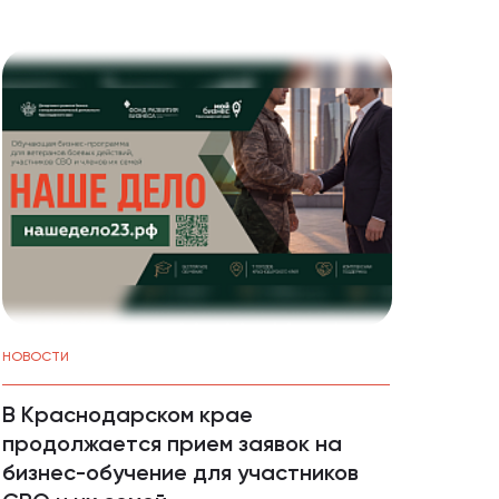
НОВОСТИ
СОБЫТ
В Краснодарском крае
4 ав
продолжается прием заявок на
веби
бизнес-обучение для участников
масш