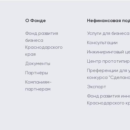
О Фонде
Нефинансовая по
Фонд развития
Услуги для бизнеса
бизнеса
Консультации
Краснодарского
Инжиниринговый ц
края
Центр прототипир
Документы
Преференции для 
Партнёры
конкурса "Сделано
Компаниям-
Экспорт
партнерам
Фонд развития инн
Краснодарского к