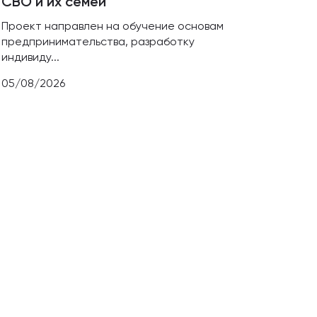
СВО и их семей
лока
межд
Проект направлен на обучение основам
предпринимательства, разработку
В про
индивиду...
инстр
05/08/2026
03/08