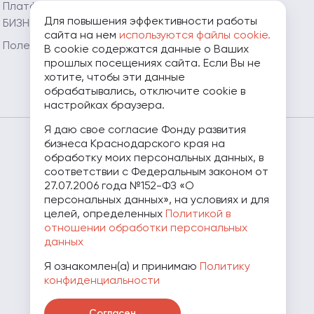
предпринимателя
Платформа «ЗA
Для повышения эффективности работы
БИЗНЕС.РФ»
Мой Огород - Мой
сайта на нем
используются файлы cookie.
Бизнес
Полезные ресурсы
В cookie содержатся данные о Ваших
прошлых посещениях сайта. Если Вы не
Мамапредприниматель.рф
хотите, чтобы эти данные
обрабатывались, отключите cookie в
настройках браузера.
Я даю свое согласие Фонду развития
бизнеса Краснодарского края на
8 (800) 707-07-11
обработку моих персональных данных, в
соответствии с Федеральным законом от
27.07.2006 года №152-ФЗ «О
персональных данных», на условиях и для
целей, определенных
Политикой в
отношении обработки персональных
данных
Я ознакомлен(а) и принимаю
Политику
конфиденциальности
Скачать презентацию о Фонде
Согласен