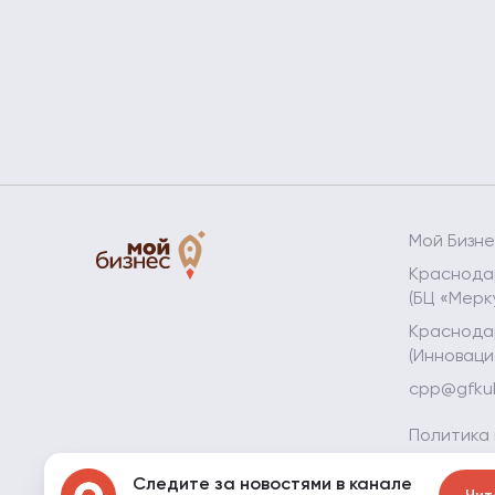
Мой Бизн
Краснодар
(БЦ «Мерк
Краснодар
(Инноваци
cpp@gfku
Политика
Политика
Следите за новостями в канале
данных