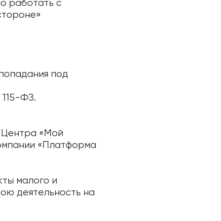
но работать с
 стороне»
 попадания под
 115-ФЗ.
р Центра «Мой
компании «Платформа
ты малого и
ою деятельность на