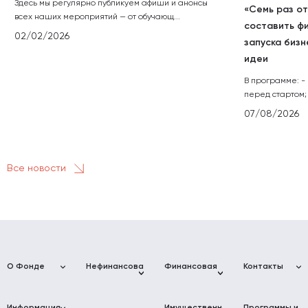
Здесь мы регулярно публикуем афиши и анонсы
«Семь раз от
всех наших мероприятий — от обучающ...
составить ф
02/02/2026
запуска бизн
идеи
В программе: -
перед стартом; 
07/08/2026
Все новости
О Фонде
Нефинансовая
Финансовая
Контакты
поддержка
поддержка
Фонд
Адреса
Услуги для
Фонд
развития
Фонда