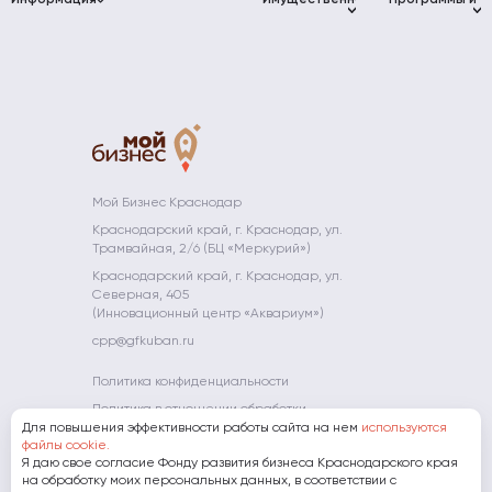
Информация
бизнеса
микрофинансирования
Имущественная
Программы и
бизнеса
Муниципалитет
поддержка
мероприятия
Краснодарского
Краснодарского
Консультации
«Мой Бизнес»
Проект «Мой
края
края
Коворкинг
Афиша
Инжиниринговый
Бизнес»
Фонд
событий
Документы
центр
Промышленные
Цифровая
развития
парки
Новости
Партнёры
Центр
платформа
промышленности
прототипирования
МСП
Невостребованные
Школа
Компаниям-
Краснодарского
объекты
молодого
партнерам
Преференции
Платформа
края
предпринимате
для
«ЗA
АО «МСП
участников
БИЗНЕС.РФ»
Мой Огород -
Банк»
конкурса
Мой Бизнес
Полезные
Мой Бизнес Краснодар
Гарантийная
"Сделано на
ресурсы
Мамапредприн
Краснодарский край, г. Краснодар, ул.
поддержка
Кубани"
Трамвайная, 2/6 (БЦ «Меркурий»)
Субсидии
Экспорт
Краснодарский край, г. Краснодар, ул.
Фонд
Северная, 405
развития
(Инновационный центр «Аквариум»)
инноваций
cpp@gfkuban.ru
Краснодарского
края
Политика конфиденциальности
Политика в отношении обработки
Для повышения эффективности работы сайта на нем
персональных данных
используются
файлы cookie.
Я даю свое согласие Фонду развития бизнеса Краснодарского края
8 (800) 707-07-11
на обработку моих персональных данных, в соответствии с