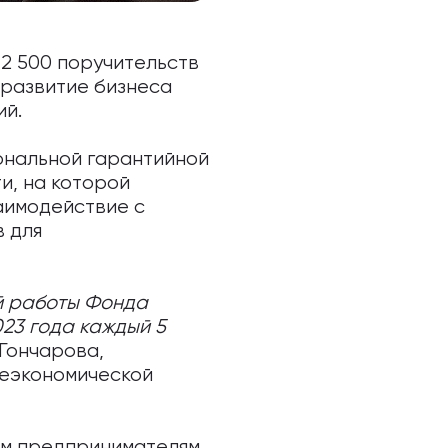
 2 500 поручительств
 развитие бизнеса
ий.
ональной гарантийной
и, на которой
аимодействие с
 для
й работы Фонда
23 года каждый 5
 Гончарова,
неэкономической
им предпринимателям