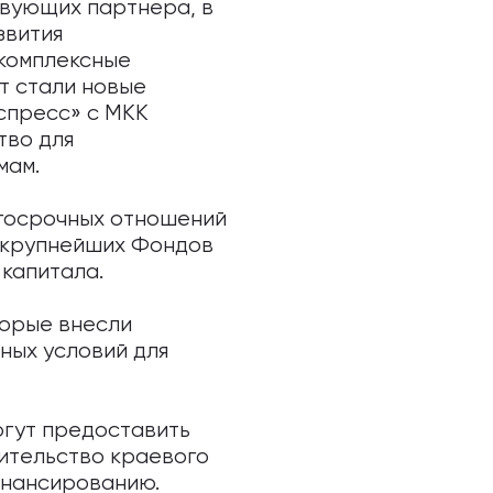
твующих партнера, в
звития
 комплексные
т стали новые
спресс» с МКК
тво для
мам.
лгосрочных отношений
0 крупнейших Фондов
 капитала.
торые внесли
ных условий для
огут предоставить
чительство краевого
инансированию.