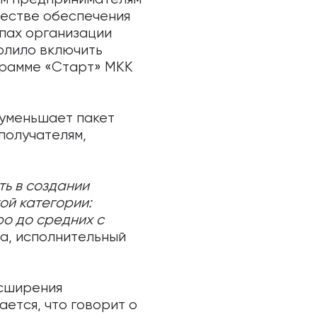
честве обеспечения
апах организации
волило включить
грамме «Старт» МКК
 уменьшает пакет
 получателям,
ть в создании
ой категории:
о до средних с
ва, исполнительный
асширения
ется, что говорит о