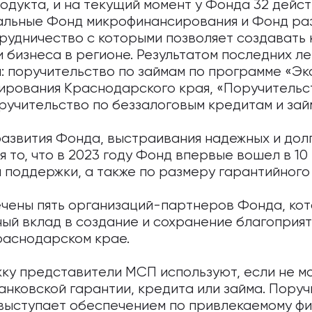
дукта, и на текущий момент у Фонда 32 дейс
нальные Фонд микрофинансирования и Фонд ра
рудничество с которыми позволяет создавать
бизнеса в регионе. Результатом последних ле
: поручительство по займам по программе «Эк
рования Краснодарского края, «Поручительс
учительство по беззалоговым кредитам и зай
развития Фонда, выстраивания надежных и до
я то, что в 2023 году Фонд впервые вошел в 1
 поддержки, а также по размеру гарантийного
ечены пять организаций-партнеров Фонда, ко
й вклад в создание и сохранение благоприят
раснодарском крае.
ку представители МСП используют, если не м
банковской гарантии, кредита или займа. Пору
 выступает обеспечением по привлекаемому ф