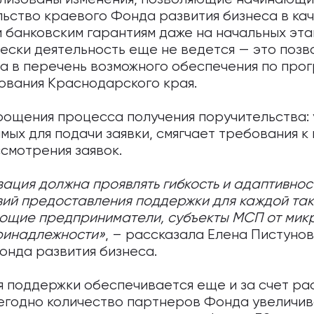
ьство краевого Фонда развития бизнеса в ка
и банковским гарантиям даже на начальных эт
чески деятельность еще не ведется — это поз
а в перечень возможного обеспечения по про
вания Краснодарского края.
рощения процесса получения поручительства:
мых для подачи заявки, смягчает требования к
смотрения заявок.
ация должна проявлять гибкость и адаптивнос
ий предоставления поддержки для каждой так
ющие предприниматели, субъекты МСП от микр
ринадлежности»
, – рассказала Елена Пистуно
онда развития бизнеса.
я поддержки обеспечивается еще и за счет р
егодно количество партнеров Фонда увеличива