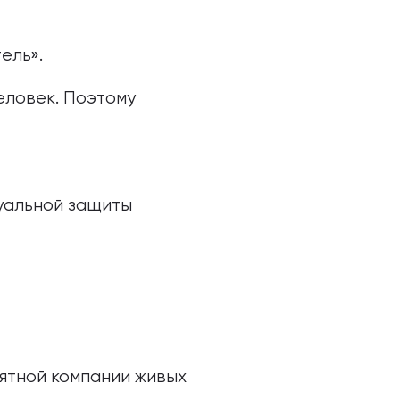
ель».
еловек. Поэтому
уальной защиты
иятной компании живых