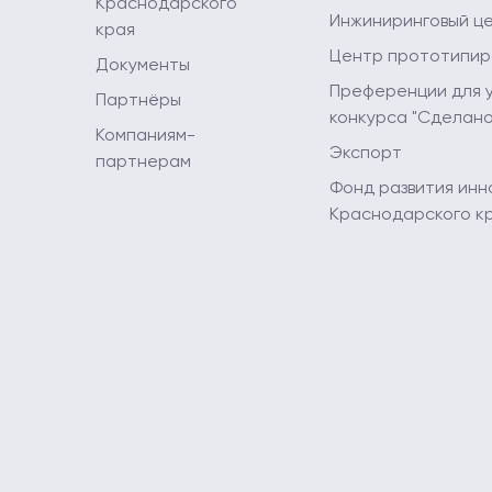
Краснодарского
Инжиниринговый ц
края
Центр прототипир
Документы
Преференции для 
Партнёры
конкурса "Сделано
Компаниям-
Экспорт
партнерам
Фонд развития инн
Краснодарского к