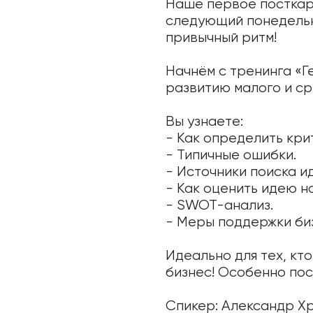
Наше первое посткар
следующий понедельни
привычный ритм!
Начнём с тренинга «
развитию малого и с
⠀
Вы узнаете:
- Как определить кр
- Типичные ошибки.
- Источники поиска и
- Как оценить идею н
- SWOT-анализ.
- Меры поддержки биз
⠀
Идеально для тех, кт
бизнес! Особенно посл
⠀
Спикер: Александр Х