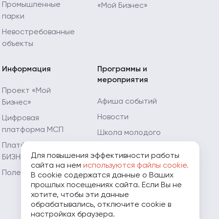
Промышленные
«Мой Бизнес»
парки
Невостребованные
объекты
Информация
Программы и
мероприятия
Проект «Мой
Афиша событий
Бизнес»
Новости
Цифровая
платформа МСП
Школа молодого
предпринимателя
Платформа «ЗA
Для повышения эффективности работы
БИЗНЕС.РФ»
Мой Огород - Мой
сайта на нем
используются файлы cookie.
Бизнес
Полезные ресурсы
В cookie содержатся данные о Ваших
прошлых посещениях сайта. Если Вы не
Мамапредприниматель.рф
хотите, чтобы эти данные
обрабатывались, отключите cookie в
настройках браузера.