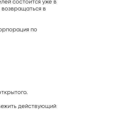
лей состоится уже в
а возвращаться в
корпорация по
открытого.
свежить действующий