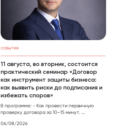
СОБЫТИЯ
НОВОС
11 августа, во вторник, состоится
В Кр
практический семинар «Договор
прод
как инструмент защиты бизнеса:
бизн
как выявить риски до подписания и
СВО 
избежать споров»
Проек
предп
В программе: - Как провести первичную
индиви
проверку договора за 10–15 минут. ...
05/08
06/08/2026