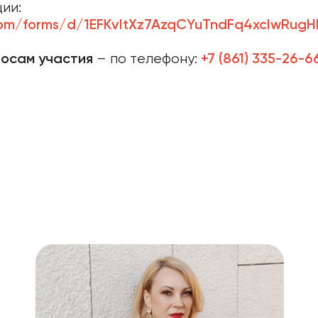
ии:
.com/forms/d/1EFKvItXz7AzqCYuTndFq4xcIwRug
– по телефону:
росам участия
+7 (861) 335-26-6