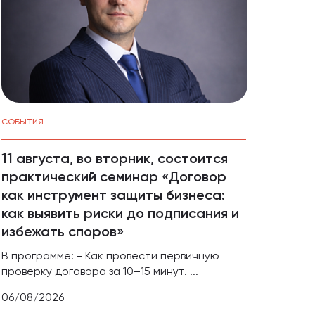
СОБЫТИЯ
НОВОС
11 августа, во вторник, состоится
В Кр
практический семинар «Договор
прод
как инструмент защиты бизнеса:
бизн
как выявить риски до подписания и
СВО 
избежать споров»
Проек
предп
В программе: - Как провести первичную
индиви
проверку договора за 10–15 минут. ...
05/08
06/08/2026