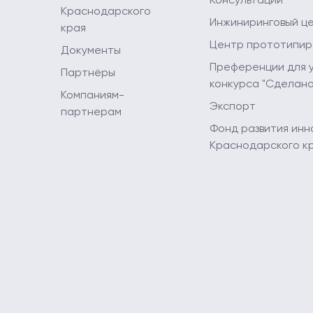
Консультации
Краснодарского
Инжиниринговый ц
края
Центр прототипир
Документы
Преференции для 
Партнёры
конкурса "Сделано
Компаниям-
Экспорт
партнерам
Фонд развития инн
Краснодарского к