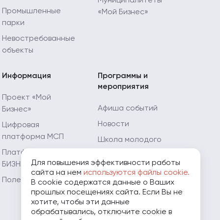
Муниципалитеты
Промышленные
«Мой Бизнес»
парки
Невостребованные
объекты
Информация
Программы и
мероприятия
Проект «Мой
Афиша событий
Бизнес»
Новости
Цифровая
платформа МСП
Школа молодого
предпринимателя
Платформа «ЗA
Для повышения эффективности работы
БИЗНЕС.РФ»
Мой Огород - Мой
сайта на нем
используются файлы cookie.
Бизнес
Полезные ресурсы
В cookie содержатся данные о Ваших
прошлых посещениях сайта. Если Вы не
Мамапредприниматель.рф
хотите, чтобы эти данные
обрабатывались, отключите cookie в