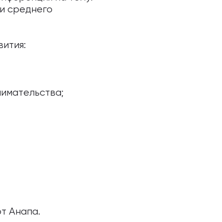
и среднего
ития:
нимательства;
т Анапа.