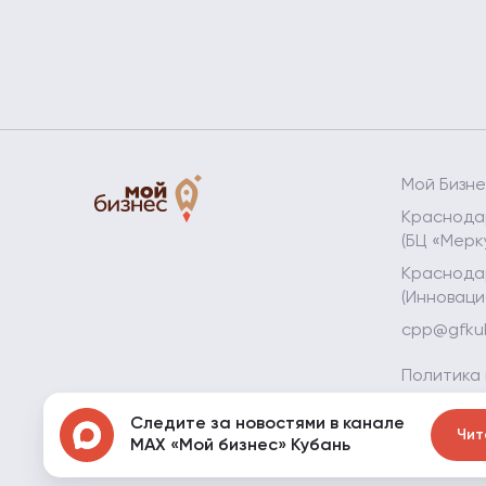
Мой Бизн
Краснодар
(БЦ «Мерк
Краснодар
(Инноваци
cpp@gfku
Политика
Политика
Следите за новостями в канале
данных
Чит
MAX «Мой бизнес» Кубань