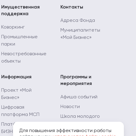
Имущественная
Контакты
поддержка
Адреса Фонда
Коворкинг
Муниципалитеты
Промышленные
«Мой Бизнес»
парки
Невостребованные
объекты
Информация
Программы и
мероприятия
Проект «Мой
Афиша событий
Бизнес»
Новости
Цифровая
платформа МСП
Школа молодого
предпринимателя
Платформа «ЗA
Для повышения эффективности работы
БИЗНЕС.РФ»
Мой Огород - Мой