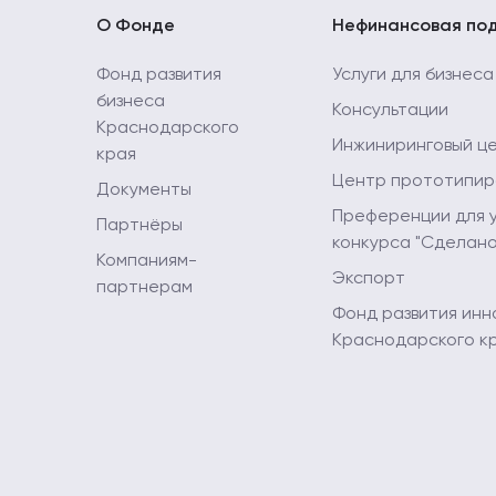
О Фонде
Нефинансовая по
Фонд развития
Услуги для бизнеса
бизнеса
Консультации
Краснодарского
Инжиниринговый ц
края
Центр прототипир
Документы
Преференции для 
Партнёры
конкурса "Сделано
Компаниям-
Экспорт
партнерам
Фонд развития инн
Краснодарского к