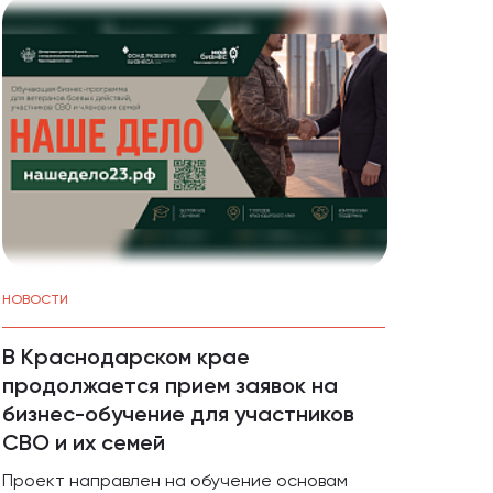
НОВОСТИ
СОБЫТ
В Краснодарском крае
4 ав
продолжается прием заявок на
веби
бизнес-обучение для участников
масш
СВО и их семей
лока
межд
Проект направлен на обучение основам