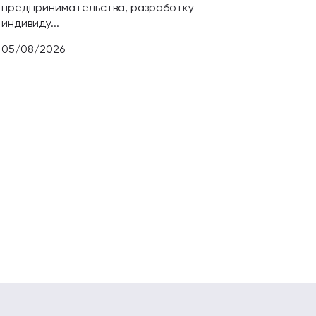
предпринимательства, разработку
В про
индивиду...
инстр
05/08/2026
03/08