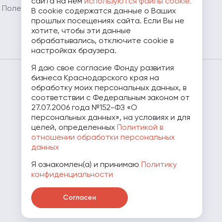
сайта на нем
используются файлы cookie.
Бизнес
Полезные ресурсы
В cookie содержатся данные о Ваших
прошлых посещениях сайта. Если Вы не
Мамапредприниматель.рф
хотите, чтобы эти данные
обрабатывались, отключите cookie в
настройках браузера.
Я даю свое согласие Фонду развития
бизнеса Краснодарского края на
8 (800) 707-07-11
обработку моих персональных данных, в
соответствии с Федеральным законом от
27.07.2006 года №152-ФЗ «О
персональных данных», на условиях и для
целей, определенных
Политикой в
отношении обработки персональных
данных
Я ознакомлен(а) и принимаю
Политику
конфиденциальности
Скачать презентацию о Фонде
Согласен