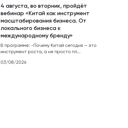
4 августа, во вторник, пройдёт
Пред
вебинар «Китай как инструмент
дос
масштабирования бизнеса. От
мате
локального бизнеса к
совр
международному бренду»
Южное
инфор
В программе: -Почему Китай сегодня — это
предс
инструмент роста, а не просто пл...
31/07
03/08/2026