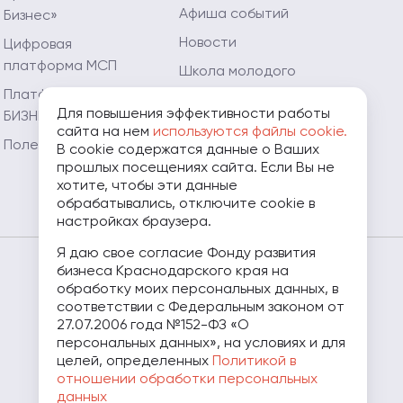
Афиша событий
Бизнес»
Новости
Цифровая
платформа МСП
Школа молодого
предпринимателя
Платформа «ЗA
Для повышения эффективности работы
БИЗНЕС.РФ»
Мой Огород - Мой
сайта на нем
используются файлы cookie.
Бизнес
Полезные ресурсы
В cookie содержатся данные о Ваших
прошлых посещениях сайта. Если Вы не
Мамапредприниматель.рф
хотите, чтобы эти данные
обрабатывались, отключите cookie в
настройках браузера.
Я даю свое согласие Фонду развития
бизнеса Краснодарского края на
8 (800) 707-07-11
обработку моих персональных данных, в
соответствии с Федеральным законом от
27.07.2006 года №152-ФЗ «О
персональных данных», на условиях и для
целей, определенных
Политикой в
отношении обработки персональных
данных