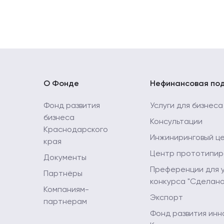
О Фонде
Нефинансовая по
Фонд развития
Услуги для бизнеса
бизнеса
Консультации
Краснодарского
Инжиниринговый ц
края
Центр прототипир
Документы
Преференции для 
Партнёры
конкурса "Сделано
Компаниям-
Экспорт
партнерам
Фонд развития инн