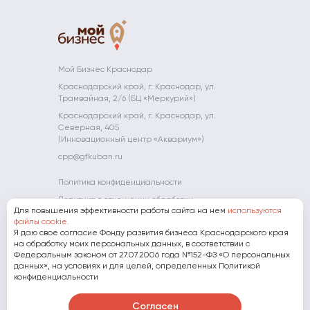
промышленности
прототипирования
МСП
Невостребованные
Школа
Компаниям-
Краснодарского
объекты
молодого
партнерам
Преференции
Платформа
края
предпринимате
для
«ЗA
АО «МСП
участников
БИЗНЕС.РФ»
Мой Огород -
Банк»
конкурса
Мой Бизнес
Полезные
Мой Бизнес Краснодар
Гарантийная
"Сделано на
ресурсы
Мамапредприн
Краснодарский край, г. Краснодар, ул.
поддержка
Кубани"
Трамвайная, 2/6 (БЦ «Меркурий»)
Субсидии
Экспорт
Краснодарский край, г. Краснодар, ул.
Фонд
Северная, 405
развития
(Инновационный центр «Аквариум»)
инноваций
cpp@gfkuban.ru
Краснодарского
края
Политика конфиденциальности
Политика в отношении обработки
Для повышения эффективности работы сайта на нем
используются
персональных данных
файлы cookie.
Я даю свое согласие Фонду развития бизнеса Краснодарского края
8 (800) 707-07-11
на обработку моих персональных данных, в соответствии с
Федеральным законом от 27.07.2006 года №152-ФЗ «О персональных
данных», на условиях и для целей, определенных Политикой
Скачать презентацию о Фонде
конфиденциальности
Согласен