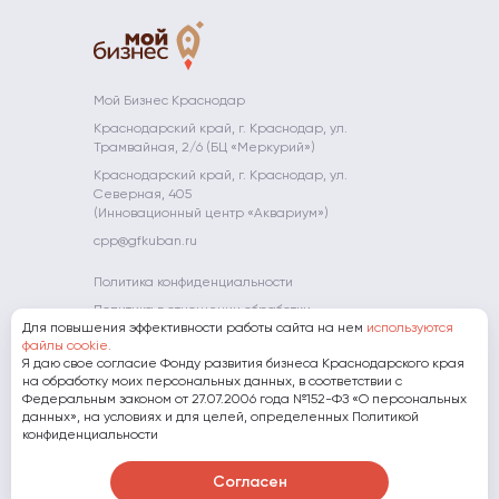
промышленности
прототипирования
МСП
Невостребованные
Школа
Компаниям-
Краснодарского
объекты
молодого
партнерам
Преференции
Платформа
края
предпринимате
для
«ЗA
АО «МСП
участников
БИЗНЕС.РФ»
Мой Огород -
Банк»
конкурса
Мой Бизнес
Полезные
Мой Бизнес Краснодар
Гарантийная
"Сделано на
ресурсы
Мамапредприн
Краснодарский край, г. Краснодар, ул.
поддержка
Кубани"
Трамвайная, 2/6 (БЦ «Меркурий»)
Субсидии
Экспорт
Краснодарский край, г. Краснодар, ул.
Фонд
Северная, 405
развития
(Инновационный центр «Аквариум»)
инноваций
cpp@gfkuban.ru
Краснодарского
края
Политика конфиденциальности
Политика в отношении обработки
Для повышения эффективности работы сайта на нем
используются
персональных данных
файлы cookie.
Я даю свое согласие Фонду развития бизнеса Краснодарского края
8 (800) 707-07-11
на обработку моих персональных данных, в соответствии с
Федеральным законом от 27.07.2006 года №152-ФЗ «О персональных
данных», на условиях и для целей, определенных Политикой
Скачать презентацию о Фонде
конфиденциальности
Согласен