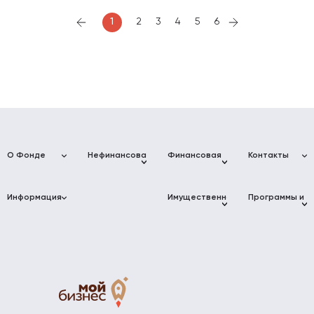
1
2
3
4
5
6
О Фонде
Нефинансовая
Финансовая
Контакты
поддержка
поддержка
Фонд
Адреса
Услуги для
Фонд
развития
Фонда
Информация
бизнеса
микрофинансирования
Имущественная
Программы и
бизнеса
Муниципалитет
поддержка
мероприятия
Краснодарского
Краснодарского
Консультации
«Мой Бизнес»
Проект «Мой
края
края
Коворкинг
Афиша
Инжиниринговый
Бизнес»
Фонд
событий
Документы
центр
Промышленные
Цифровая
развития
парки
Новости
Партнёры
Центр
платформа
промышленности
прототипирования
МСП
Невостребованные
Школа
Компаниям-
Краснодарского
объекты
молодого
партнерам
Преференции
Платформа
края
предпринимате
для
«ЗA
АО «МСП
участников
БИЗНЕС.РФ»
Мой Огород -