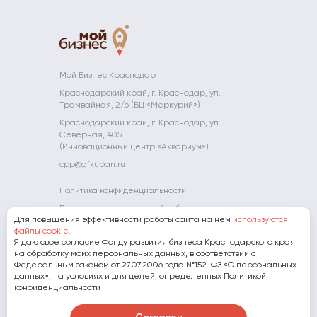
парки
Новости
Партнёры
Центр
платформа
промышленности
прототипирования
МСП
Невостребованные
Школа
Компаниям-
Краснодарского
объекты
молодого
партнерам
Преференции
Платформа
края
предпринимате
для
«ЗA
АО «МСП
участников
БИЗНЕС.РФ»
Мой Огород -
Банк»
конкурса
Мой Бизнес
Полезные
Мой Бизнес Краснодар
Гарантийная
"Сделано на
ресурсы
Мамапредприн
Краснодарский край, г. Краснодар, ул.
поддержка
Кубани"
Трамвайная, 2/6 (БЦ «Меркурий»)
Субсидии
Экспорт
Краснодарский край, г. Краснодар, ул.
Фонд
Северная, 405
развития
(Инновационный центр «Аквариум»)
инноваций
cpp@gfkuban.ru
Краснодарского
края
Политика конфиденциальности
Политика в отношении обработки
Для повышения эффективности работы сайта на нем
используются
персональных данных
файлы cookie.
Я даю свое согласие Фонду развития бизнеса Краснодарского края
8 (800) 707-07-11
на обработку моих персональных данных, в соответствии с
Федеральным законом от 27.07.2006 года №152-ФЗ «О персональных
данных», на условиях и для целей, определенных Политикой
Скачать презентацию о Фонде
конфиденциальности