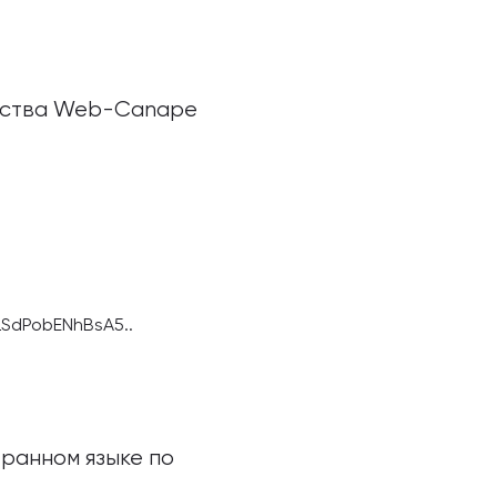
ентства Web-Canape
SdPobENhBsA5..
транном языке по