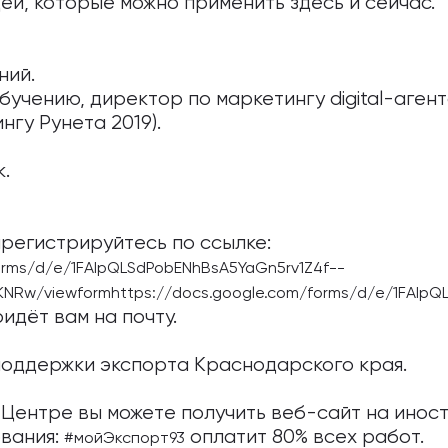
еи, которые можно применить здесь и сейчас.
ний.
бучению, директор по маркетингу digital-аг
нгу Рунета 2019).
.
арегистрируйтесь по ссылке:
orms/d/e/1FAIpQLSdPobENhBsA5YaGn5rv1Z4f--
w/viewformhttps://docs.google.com/forms/d/e/1FAIpQL
идёт вам на почту.
поддержки экспорта Краснодарского края.
Центре вы можете получить веб-сайт на инос
вания:
оплатит 80% всех работ.
#мойЭкспорт93