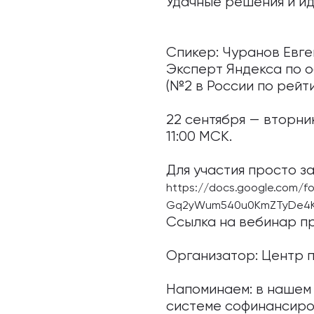
Удачные решения и ид
⠀
Спикер: Чуранов Евге
Эксперт Яндекса по о
(№2 в России по рейти
⠀
22 сентября — вторник
11:00 МСК.
⠀
Для участия просто з
https://docs.google.com/f
Gq2yWum540u0KmZTyDe4KNR
Ссылка на вебинар пр
⠀
Организатор: Центр 
⠀
Напоминаем: в нашем 
системе софинансиро