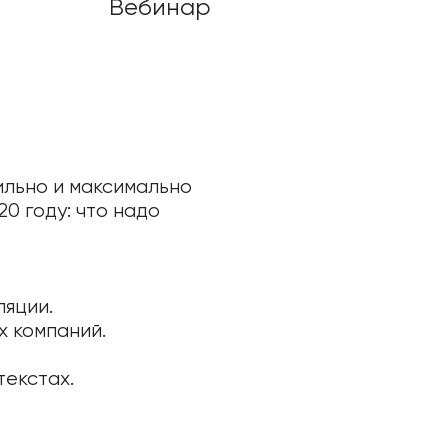
Вебинар
ильно и максимально
0 году: что надо
ляции.
х компаний.
текстах.