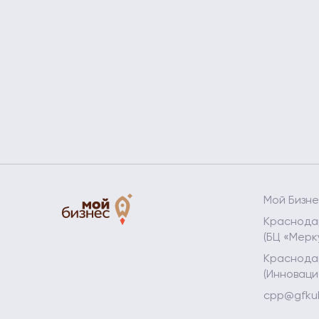
Мой Бизн
Краснодар
(БЦ «Мерк
Краснодар
(Инноваци
cpp@gfku