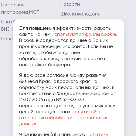
Новости
Цифровая
платформа МСП
Школа молодого
предпринимателя
Платформа «ЗA
Для повышения эффективности работы
БИЗНЕС.РФ»
Мой Огород - Мой
сайта на нем
используются файлы cookie.
Бизнес
Полезные ресурсы
В cookie содержатся данные о Ваших
прошлых посещениях сайта. Если Вы не
Мамапредприниматель.рф
хотите, чтобы эти данные
обрабатывались, отключите cookie в
настройках браузера.
Я даю свое согласие Фонду развития
бизнеса Краснодарского края на
8 (800) 707-07-11
обработку моих персональных данных, в
соответствии с Федеральным законом от
27.07.2006 года №152-ФЗ «О
персональных данных», на условиях и для
целей, определенных
Политикой в
отношении обработки персональных
данных
Я ознакомлен(а) и принимаю
Политику