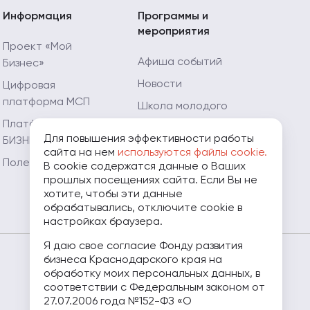
Информация
Программы и
мероприятия
Проект «Мой
Афиша событий
Бизнес»
Новости
Цифровая
платформа МСП
Школа молодого
предпринимателя
Платформа «ЗA
Для повышения эффективности работы
БИЗНЕС.РФ»
Мой Огород - Мой
сайта на нем
используются файлы cookie.
Бизнес
Полезные ресурсы
В cookie содержатся данные о Ваших
прошлых посещениях сайта. Если Вы не
Мамапредприниматель.рф
хотите, чтобы эти данные
обрабатывались, отключите cookie в
настройках браузера.
Я даю свое согласие Фонду развития
бизнеса Краснодарского края на
8 (800) 707-07-11
обработку моих персональных данных, в
соответствии с Федеральным законом от
27.07.2006 года №152-ФЗ «О