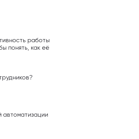
ктивность работы
ы понять, как её
трудников?
й автоматизации