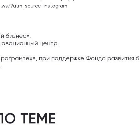
da.ws/?utm_source=instagram
̆ бизнес»,
новационный центр.
рограмтех», при поддержке Фонда развития б
.
ПО ТЕМЕ