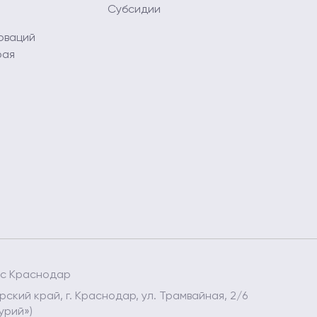
Субсидии
оваций
рая
ес Краснодар
ский край, г. Краснодар, ул. Трамвайная, 2/6
урий»)