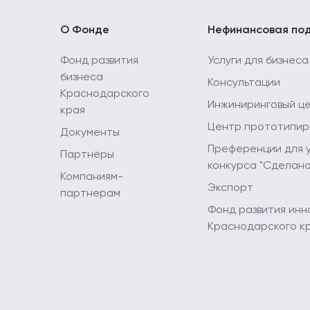
О Фонде
Нефинансовая по
Фонд развития
Услуги для бизнеса
бизнеса
Консультации
Краснодарского
Инжиниринговый ц
края
Центр прототипир
Документы
Преференции для 
Партнёры
конкурса "Сделано
Компаниям-
Экспорт
партнерам
Фонд развития инн
Краснодарского к