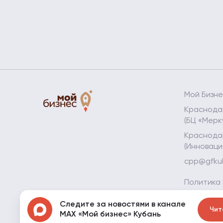
Мой Бизн
Краснодар
(БЦ «Мерк
Краснодар
(Инноваци
cpp@gfku
Политика
Политика
Следите за новостями в канале
данных
Чит
MAX «Мой бизнес» Кубань