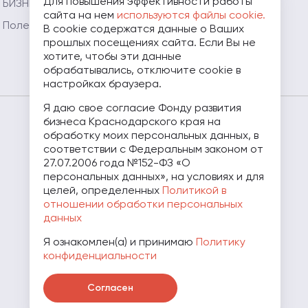
Для повышения эффективности работы
БИЗНЕС.РФ»
Мой Огород - Мой
сайта на нем
используются файлы cookie.
Бизнес
Полезные ресурсы
В cookie содержатся данные о Ваших
прошлых посещениях сайта. Если Вы не
Мамапредприниматель.рф
хотите, чтобы эти данные
обрабатывались, отключите cookie в
настройках браузера.
Я даю свое согласие Фонду развития
бизнеса Краснодарского края на
8 (800) 707-07-11
обработку моих персональных данных, в
соответствии с Федеральным законом от
27.07.2006 года №152-ФЗ «О
персональных данных», на условиях и для
целей, определенных
Политикой в
отношении обработки персональных
данных
Я ознакомлен(а) и принимаю
Политику
конфиденциальности
Скачать презентацию о Фонде
Согласен