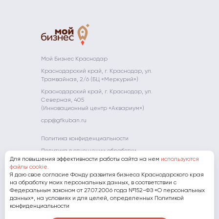
Цифровая
развития
парки
Новости
Партнёры
Центр
платформа
промышленности
прототипирования
МСП
Невостребованные
Школа
Компаниям-
Краснодарского
объекты
молодого
партнерам
Преференции
Платформа
края
предпринимате
для
«ЗA
АО «МСП
участников
БИЗНЕС.РФ»
Мой Огород -
Банк»
конкурса
Мой Бизнес
Полезные
Мой Бизнес Краснодар
Гарантийная
"Сделано на
ресурсы
Мамапредприн
Краснодарский край, г. Краснодар, ул.
поддержка
Кубани"
Трамвайная, 2/6 (БЦ «Меркурий»)
Субсидии
Экспорт
Краснодарский край, г. Краснодар, ул.
Фонд
Северная, 405
развития
(Инновационный центр «Аквариум»)
инноваций
cpp@gfkuban.ru
Краснодарского
края
Политика конфиденциальности
Политика в отношении обработки
Для повышения эффективности работы сайта на нем
персональных данных
используются
файлы cookie.
Я даю свое согласие Фонду развития бизнеса Краснодарского края
8 (800) 707-07-11
на обработку моих персональных данных, в соответствии с
Федеральным законом от 27.07.2006 года №152-ФЗ «О персональных
данных», на условиях и для целей, определенных Политикой
Скачать презентацию о Фонде
конфиденциальности