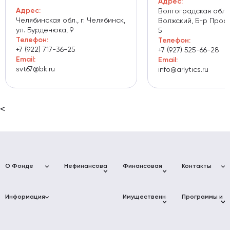
Адрес:
Адрес:
Волгоградская обл., 
Челябинская обл., г. Челябинск,
Волжский, Б-р Проф
ул. Бурденюка, 9
5
Телефон:
Телефон:
+7 (922) 717-36-25
+7 (927) 525-66-28
Email:
Email:
svt67@bk.ru
info@arlytics.ru
<
О Фонде
Нефинансовая
Финансовая
Контакты
поддержка
поддержка
Фонд
Адреса
Услуги для
Фонд
развития
Фонда
Информация
бизнеса
микрофинансирования
Имущественная
Программы и
бизнеса
Муниципалитет
поддержка
мероприятия
Краснодарского
Краснодарского
Консультации
«Мой Бизнес»
Проект «Мой
края
края
Коворкинг
Афиша
Инжиниринговый
Бизнес»
Фонд
событий
Документы
центр
Промышленные