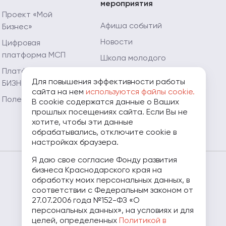
мероприятия
Проект «Мой
Афиша событий
Бизнес»
Новости
Цифровая
платформа МСП
Школа молодого
предпринимателя
Платформа «ЗA
Для повышения эффективности работы
БИЗНЕС.РФ»
Мой Огород - Мой
сайта на нем
используются файлы cookie.
Бизнес
Полезные ресурсы
В cookie содержатся данные о Ваших
прошлых посещениях сайта. Если Вы не
Мамапредприниматель.рф
хотите, чтобы эти данные
обрабатывались, отключите cookie в
настройках браузера.
Я даю свое согласие Фонду развития
бизнеса Краснодарского края на
8 (800) 707-07-11
обработку моих персональных данных, в
соответствии с Федеральным законом от
27.07.2006 года №152-ФЗ «О
персональных данных», на условиях и для
целей, определенных
Политикой в