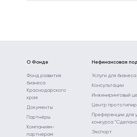
Перечень услуг предоставляемых центром "
О Фонде
Нефинансовая по
Фонд развития
Услуги для бизнеса
бизнеса
Консультации
Краснодарского
Инжиниринговый ц
края
Центр прототипир
Документы
Преференции для 
Партнёры
конкурса "Сделано
Компаниям-
Экспорт
партнерам