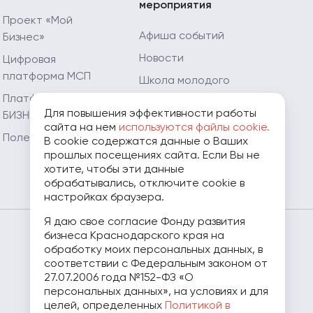
мероприятия
Проект «Мой
Афиша событий
Бизнес»
Новости
Цифровая
платформа МСП
Школа молодого
предпринимателя
Платформа «ЗA
Для повышения эффективности работы
БИЗНЕС.РФ»
Мой Огород - Мой
сайта на нем
используются файлы cookie.
Бизнес
Полезные ресурсы
В cookie содержатся данные о Ваших
прошлых посещениях сайта. Если Вы не
Мамапредприниматель.рф
хотите, чтобы эти данные
обрабатывались, отключите cookie в
настройках браузера.
Я даю свое согласие Фонду развития
бизнеса Краснодарского края на
8 (800) 707-07-11
обработку моих персональных данных, в
соответствии с Федеральным законом от
27.07.2006 года №152-ФЗ «О
персональных данных», на условиях и для
целей, определенных
Политикой в