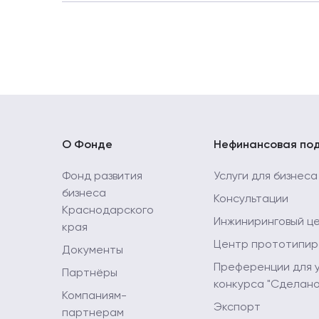
ДОГОВОР ПРИСОЕДИНЕНИЯ (оказания услуг Ф
О Фонде
Нефинансовая по
Фонд развития
Услуги для бизнеса
бизнеса
Консультации
Краснодарского
Инжиниринговый ц
края
Центр прототипир
Документы
Преференции для 
Партнёры
конкурса "Сделано
Компаниям-
Экспорт
партнерам